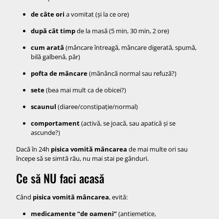
de câte ori
a vomitat (și la ce ore)
după cât timp
de la masă (5 min, 30 min, 2 ore)
cum arată
(mâncare întreagă, mâncare digerată, spumă,
bilă galbenă, păr)
pofta de mâncare
(mănâncă normal sau refuză?)
sete
(bea mai mult ca de obicei?)
scaunul
(diaree/constipație/normal)
comportament
(activă, se joacă, sau apatică și se
ascunde?)
Dacă în 24h
pisica vomită mâncarea
de mai multe ori sau
începe să se simtă rău, nu mai stai pe gânduri.
Ce să NU faci acasă
Când
pisica vomită mâncarea
, evită:
medicamente “de oameni”
(antiemetice,