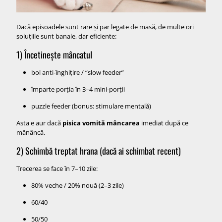
Dacă episoadele sunt rare și par legate de masă, de multe ori
soluțiile sunt banale, dar eficiente:
1) Încetinește mâncatul
bol anti-înghițire / “slow feeder”
împarte porția în 3–4 mini-porții
puzzle feeder (bonus: stimulare mentală)
Asta e aur dacă
pisica vomită mâncarea
imediat după ce
mănâncă.
2) Schimbă treptat hrana (dacă ai schimbat recent)
Trecerea se face în 7–10 zile:
80% veche / 20% nouă (2–3 zile)
60/40
50/50