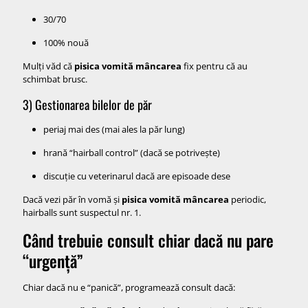
30/70
100% nouă
Mulți văd că
pisica vomită mâncarea
fix pentru că au
schimbat brusc.
3) Gestionarea bilelor de păr
periaj mai des (mai ales la păr lung)
hrană “hairball control” (dacă se potrivește)
discuție cu veterinarul dacă are episoade dese
Dacă vezi păr în vomă și
pisica vomită mâncarea
periodic,
hairballs sunt suspectul nr. 1.
Când trebuie consult chiar dacă nu pare
“urgență”
Chiar dacă nu e “panică”, programează consult dacă: