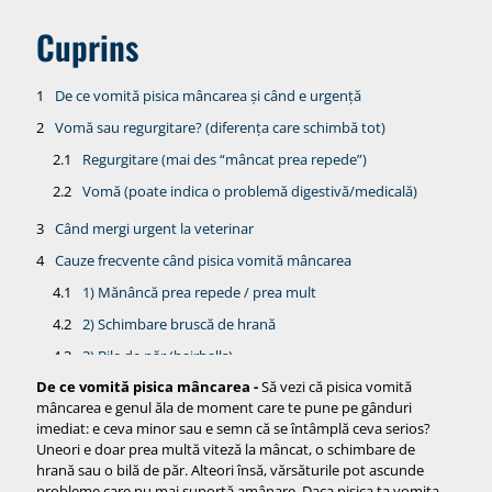
Cuprins
De ce vomită pisica mâncarea și când e urgență
Vomă sau regurgitare? (diferența care schimbă tot)
Regurgitare (mai des “mâncat prea repede”)
Vomă (poate indica o problemă digestivă/medicală)
Când mergi urgent la veterinar
Cauze frecvente când pisica vomită mâncarea
1) Mănâncă prea repede / prea mult
2) Schimbare bruscă de hrană
3) Bile de păr (hairballs)
De ce vomită pisica mâncarea -
Să vezi că pisica vomită
4) Sensibilitate/intoleranță alimentară
mâncarea e genul ăla de moment care te pune pe gânduri
5) Paraziți intestinali
imediat: e ceva minor sau e semn că se întâmplă ceva serios?
Uneori e doar prea multă viteză la mâncat, o schimbare de
6) Gastrită/iritație digestivă
hrană sau o bilă de păr. Alteori însă, vărsăturile pot ascunde
7) Probleme serioase (mai rare, dar importante)
probleme care nu mai suportă amânare. Daca pisica ta vomita