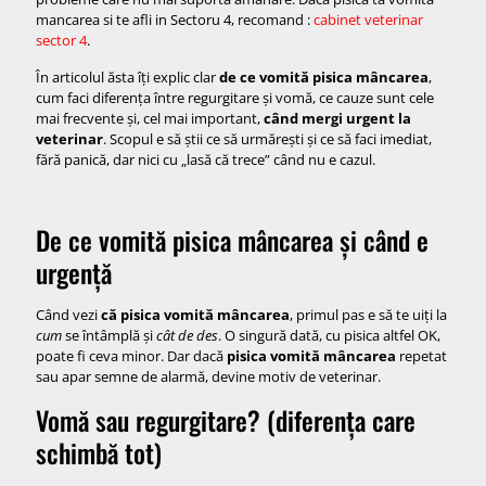
mancarea si te afli in Sectoru 4, recomand :
cabinet veterinar
Ce poți face acasă (doar dacă NU sunt semne de urgență)
sector 4
.
Plan pe 24 de ore: ce urmărești ca să știi dacă e grav
În articolul ăsta îți explic clar
de ce vomită pisica mâncarea
,
Ce să NU faci acasă
cum faci diferența între regurgitare și vomă, ce cauze sunt cele
mai frecvente și, cel mai important,
când mergi urgent la
Ajustări simple care rezolvă multe cazuri
veterinar
. Scopul e să știi ce să urmărești și ce să faci imediat,
1) Încetinește mâncatul
fără panică, dar nici cu „lasă că trece” când nu e cazul.
2) Schimbă treptat hrana (dacă ai schimbat recent)
3) Gestionarea bilelor de păr
De ce vomită pisica mâncarea și când e
Când trebuie consult chiar dacă nu pare “urgență”
urgență
Ce poate recomanda veterinarul (ca să știi la ce să te aștepți)
Când vezi
că pisica vomită mâncarea
, primul pas e să te uiți la
FAQ rapid (cele mai comune situații)
cum
se întâmplă și
cât de des
. O singură dată, cu pisica altfel OK,
Concluzie
poate fi ceva minor. Dar dacă
pisica vomită mâncarea
repetat
sau apar semne de alarmă, devine motiv de veterinar.
Vomă sau regurgitare? (diferența care
schimbă tot)