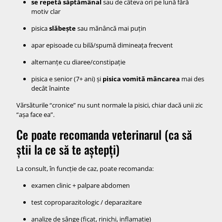
se repetă săptămânal
sau de câteva ori pe lună fără
motiv clar
pisica
slăbește
sau mănâncă mai puțin
apar episoade cu bilă/spumă dimineața frecvent
alternanțe cu diaree/constipație
pisica e senior (7+ ani) și
pisica vomită mâncarea
mai des
decât înainte
Vărsăturile “cronice” nu sunt normale la pisici, chiar dacă unii zic
“așa face ea”.
Ce poate recomanda veterinarul (ca să
știi la ce să te aștepți)
La consult, în funcție de caz, poate recomanda:
examen clinic + palpare abdomen
test coproparazitologic / deparazitare
analize de sânge (ficat, rinichi, inflamație)