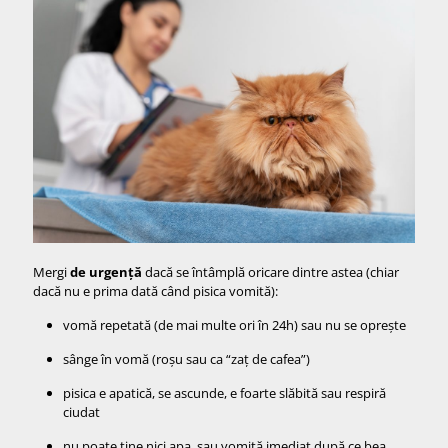
Mergi
de urgență
dacă se întâmplă oricare dintre astea (chiar
dacă nu e prima dată când pisica vomită):
vomă repetată (de mai multe ori în 24h) sau nu se oprește
sânge în vomă (roșu sau ca “zaț de cafea”)
pisica e apatică, se ascunde, e foarte slăbită sau respiră
ciudat
nu poate ține nici apa, sau vomită imediat după ce bea