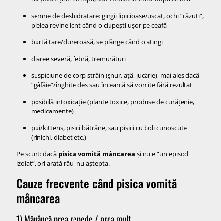
semne de deshidratare: gingii lipicioase/uscat, ochi “căzuți”,
pielea revine lent când o ciupești ușor pe ceafă
burtă tare/dureroasă, se plânge când o atingi
diaree severă, febră, tremurături
suspiciune de corp străin (șnur, ață, jucărie), mai ales dacă
“gâfâie”/înghite des sau încearcă să vomite fără rezultat
posibilă intoxicație (plante toxice, produse de curățenie,
medicamente)
pui/kittens, pisici bătrâne, sau pisici cu boli cunoscute
(rinichi, diabet etc.)
Pe scurt: dacă
pisica vomită mâncarea
și nu e “un episod
izolat”, ori arată rău, nu aștepta.
Cauze frecvente când pisica vomită
mâncarea
1) Mănâncă prea repede / prea mult