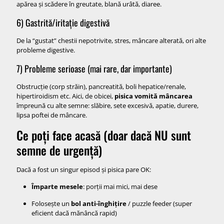
apărea și scădere în greutate, blană urâtă, diaree.
6) Gastrită/iritație digestivă
De la “gustat” chestii nepotrivite, stres, mâncare alterată, ori alte
probleme digestive.
7) Probleme serioase (mai rare, dar importante)
Obstrucție (corp străin), pancreatită, boli hepatice/renale,
hipertiroidism etc. Aici, de obicei,
pisica vomită mâncarea
împreună cu alte semne: slăbire, sete excesivă, apatie, durere,
lipsa poftei de mâncare.
Ce poți face acasă (doar dacă NU sunt
semne de urgență)
Dacă a fost un singur episod și pisica pare OK:
Împarte mesele
: porții mai mici, mai dese
Folosește un
bol anti-înghițire
/ puzzle feeder (super
eficient dacă mănâncă rapid)