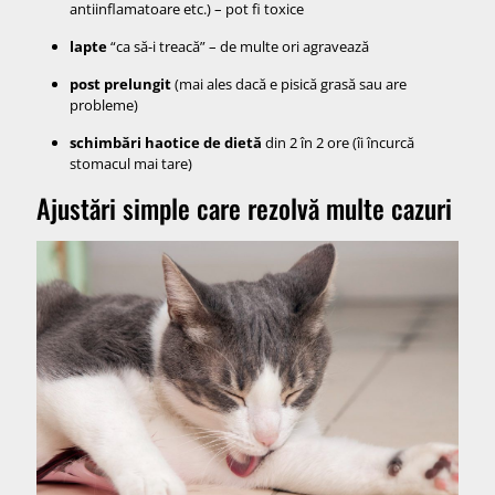
antiinflamatoare etc.) – pot fi toxice
lapte
“ca să-i treacă” – de multe ori agravează
post prelungit
(mai ales dacă e pisică grasă sau are
probleme)
schimbări haotice de dietă
din 2 în 2 ore (îi încurcă
stomacul mai tare)
Ajustări simple care rezolvă multe cazuri