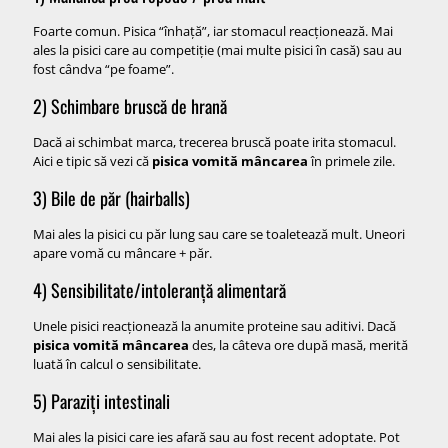
Foarte comun. Pisica “înhață”, iar stomacul reacționează. Mai
ales la pisici care au competiție (mai multe pisici în casă) sau au
fost cândva “pe foame”.
2) Schimbare bruscă de hrană
Dacă ai schimbat marca, trecerea bruscă poate irita stomacul.
Aici e tipic să vezi că
pisica vomită mâncarea
în primele zile.
3) Bile de păr (hairballs)
Mai ales la pisici cu păr lung sau care se toaletează mult. Uneori
apare vomă cu mâncare + păr.
4) Sensibilitate/intoleranță alimentară
Unele pisici reacționează la anumite proteine sau aditivi. Dacă
pisica vomită mâncarea
des, la câteva ore după masă, merită
luată în calcul o sensibilitate.
5) Paraziți intestinali
Mai ales la pisici care ies afară sau au fost recent adoptate. Pot