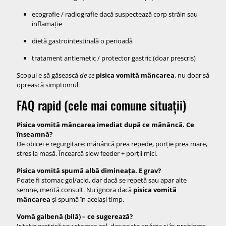
ecografie / radiografie dacă suspectează corp străin sau
inflamație
dietă gastrointestinală o perioadă
tratament antiemetic / protector gastric (doar prescris)
Scopul e să găsească
de ce
pisica vomită mâncarea
, nu doar să
oprească simptomul.
FAQ rapid (cele mai comune situații)
Pisica vomită mâncarea imediat după ce mănâncă. Ce
înseamnă?
De obicei e regurgitare: mănâncă prea repede, porție prea mare,
stres la masă. Încearcă slow feeder + porții mici.
Pisica vomită spumă albă dimineața. E grav?
Poate fi stomac gol/acid, dar dacă se repetă sau apar alte
semne, merită consult. Nu ignora dacă
pisica vomită
mâncarea
și spumă în același timp.
Vomă galbenă (bilă) – ce sugerează?
Iritație gastrică sau stomac gol, dar poate apărea și în probleme