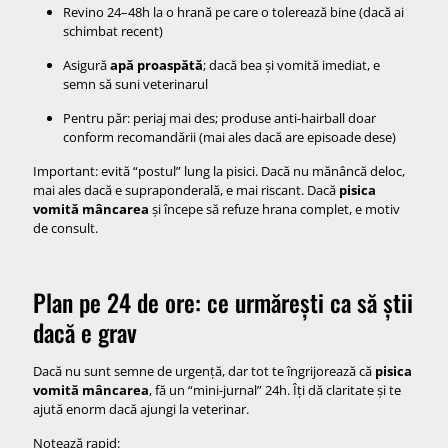
Revino 24–48h la o hrană pe care o tolerează bine (dacă ai
schimbat recent)
Asigură
apă proaspătă
; dacă bea și vomită imediat, e
semn să suni veterinarul
Pentru păr: periaj mai des; produse anti-hairball doar
conform recomandării (mai ales dacă are episoade dese)
Important: evită “postul” lung la pisici. Dacă nu mănâncă deloc,
mai ales dacă e supraponderală, e mai riscant. Dacă
pisica
vomită mâncarea
și începe să refuze hrana complet, e motiv
de consult.
Plan pe 24 de ore: ce urmărești ca să știi
dacă e grav
Dacă nu sunt semne de urgență, dar tot te îngrijorează că
pisica
vomită mâncarea
, fă un “mini-jurnal” 24h. Îți dă claritate și te
ajută enorm dacă ajungi la veterinar.
Notează rapid: