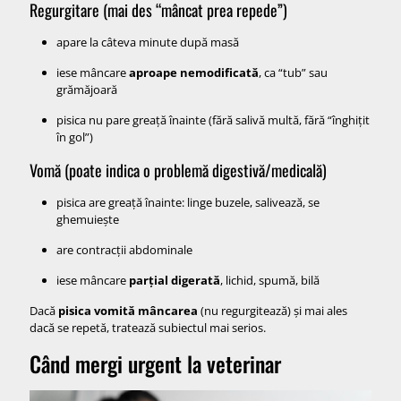
Regurgitare (mai des “mâncat prea repede”)
apare la câteva minute după masă
iese mâncare
aproape nemodificată
, ca “tub” sau
grămăjoară
pisica nu pare greață înainte (fără salivă multă, fără “înghițit
în gol”)
Vomă (poate indica o problemă digestivă/medicală)
pisica are greață înainte: linge buzele, salivează, se
ghemuiește
are contracții abdominale
iese mâncare
parțial digerată
, lichid, spumă, bilă
Dacă
pisica vomită mâncarea
(nu regurgitează) și mai ales
dacă se repetă, tratează subiectul mai serios.
Când mergi urgent la veterinar