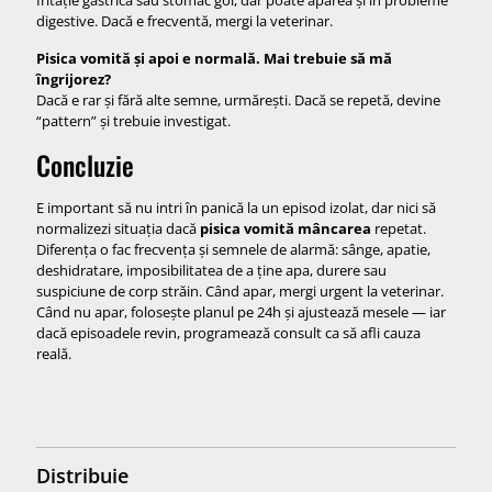
digestive. Dacă e frecventă, mergi la veterinar.
Pisica vomită și apoi e normală. Mai trebuie să mă
îngrijorez?
Dacă e rar și fără alte semne, urmărești. Dacă se repetă, devine
“pattern” și trebuie investigat.
Concluzie
E important să nu intri în panică la un episod izolat, dar nici să
normalizezi situația dacă
pisica vomită mâncarea
repetat.
Diferența o fac frecvența și semnele de alarmă: sânge, apatie,
deshidratare, imposibilitatea de a ține apa, durere sau
suspiciune de corp străin. Când apar, mergi urgent la veterinar.
Când nu apar, folosește planul pe 24h și ajustează mesele — iar
dacă episoadele revin, programează consult ca să afli cauza
reală.
Distribuie