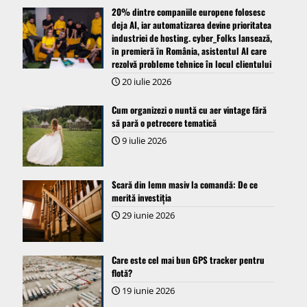
20% dintre companiile europene folosesc
deja AI, iar automatizarea devine prioritatea
industriei de hosting. cyber_Folks lansează,
ȋn premieră ȋn România, asistentul AI care
rezolvă probleme tehnice în locul clientului
20 iulie 2026
Cum organizezi o nuntă cu aer vintage fără
să pară o petrecere tematică
9 iulie 2026
Scară din lemn masiv la comandă: De ce
merită investiția
29 iunie 2026
Care este cel mai bun GPS tracker pentru
flotă?
19 iunie 2026