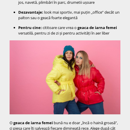
jos, navetă, plimbări în parc, drumetii ușoare
Dezavantaje:
look mai sportiv, mai puțin „office” decât un
palton sau o geacă foarte elegantă
Pentru cine:
cititoare care vrea o
geaca de iarna femei
versatilă, pentru zi de zi și pentru activități în aer liber
O
geaca de iarna femei
bună nu e doar „încă o haină groasă”,
ci piesa care îți salvează fiecare dimineață rece. Alege după cât