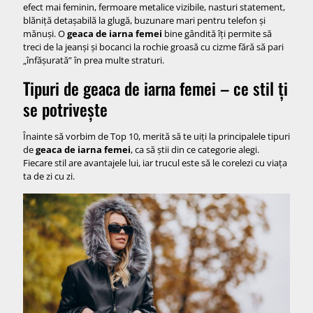
efect mai feminin, fermoare metalice vizibile, nasturi statement,
blăniță detașabilă la glugă, buzunare mari pentru telefon și
mănuși. O
geaca de iarna femei
bine gândită îți permite să
treci de la jeanși și bocanci la rochie groasă cu cizme fără să pari
„înfășurată” în prea multe straturi.
Tipuri de geaca de iarna femei – ce stil ți
se potrivește
Înainte să vorbim de Top 10, merită să te uiți la principalele tipuri
de
geaca de iarna femei
, ca să știi din ce categorie alegi.
Fiecare stil are avantajele lui, iar trucul este să le corelezi cu viața
ta de zi cu zi.