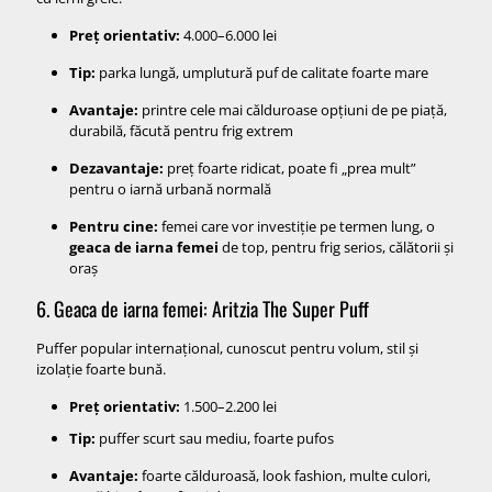
Preț orientativ:
4.000–6.000 lei
Tip:
parka lungă, umplutură puf de calitate foarte mare
Avantaje:
printre cele mai călduroase opțiuni de pe piață,
durabilă, făcută pentru frig extrem
Dezavantaje:
preț foarte ridicat, poate fi „prea mult”
pentru o iarnă urbană normală
Pentru cine:
femei care vor investiție pe termen lung, o
geaca de iarna femei
de top, pentru frig serios, călătorii și
oraș
6. Geaca de iarna femei: Aritzia The Super Puff
Puffer popular internațional, cunoscut pentru volum, stil și
izolație foarte bună.
Preț orientativ:
1.500–2.200 lei
Tip:
puffer scurt sau mediu, foarte pufos
Avantaje:
foarte călduroasă, look fashion, multe culori,