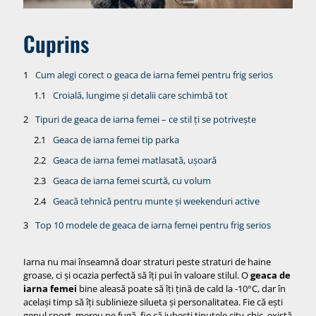
Cuprins
Cum alegi corect o geaca de iarna femei pentru frig serios
Croială, lungime și detalii care schimbă tot
Tipuri de geaca de iarna femei – ce stil ți se potrivește
Geaca de iarna femei tip parka
Geaca de iarna femei matlasată, ușoară
Geaca de iarna femei scurtă, cu volum
Geacă tehnică pentru munte și weekenduri active
Top 10 modele de geaca de iarna femei pentru frig serios
1. Geaca de iarna femei: The North Face Women’s Arctic
Parka
Iarna nu mai înseamnă doar straturi peste straturi de haine
groase, ci și ocazia perfectă să îți pui în valoare stilul. O
geaca de
2. Geaca de iarna femei: Columbia Carson Pass II Jacket
iarna femei
bine aleasă poate să îți țină de cald la -10°C, dar în
3. Geaca de iarna femei: Columbia Pike Lake III Long
același timp să îți sublinieze silueta și personalitatea. Fie că ești
Jacket
genul sport, mereu pe fugă, fie că iubești ținutele city-chic, există