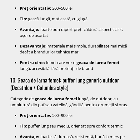
Preț orientativ:
300–500 lei
Tip:
geacă lungă, matlasată, cu glugă
Avantaje:
foarte bun raport preț–căldură, aspect clasic,
ușor de asortat
Dezavantaje:
materiale mai simple, durabilitate mai mică
decât a brandurilor tehnice mari
Pentru cine:
femei care vor o
geaca de iarna femei
lungă, accesibilă, fără pretenții de brand
10. Geaca de iarna femei: puffer lung generic outdoor
(Decathlon / Columbia style)
Categorie de
geaca de iarna femei
lungă, de outdoor, cu
umplutură din puf sau vatelină, gândită pentru drumeții și oraș.
Preț orientativ:
500–900 lei
Tip:
puffer lung sau mediu, orientat spre confort termic
Avantaje:
foarte călduroasă, rezistentă, bună la mers pe