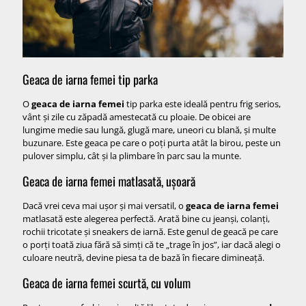
Geaca de iarna femei tip parka
O
geaca de iarna femei
tip parka este ideală pentru frig serios,
vânt și zile cu zăpadă amestecată cu ploaie. De obicei are
lungime medie sau lungă, glugă mare, uneori cu blană, și multe
buzunare. Este geaca pe care o poți purta atât la birou, peste un
pulover simplu, cât și la plimbare în parc sau la munte.
Geaca de iarna femei matlasată, ușoară
Dacă vrei ceva mai ușor și mai versatil, o
geaca de iarna femei
matlasată este alegerea perfectă. Arată bine cu jeanși, colanți,
rochii tricotate și sneakers de iarnă. Este genul de geacă pe care
o porți toată ziua fără să simți că te „trage în jos”, iar dacă alegi o
culoare neutră, devine piesa ta de bază în fiecare dimineață.
Geaca de iarna femei scurtă, cu volum