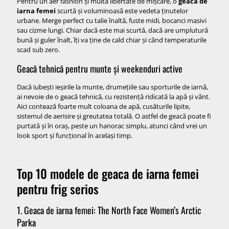
Pentru un aer fashion și multă libertate de mișcare, o
geaca de
iarna femei
scurtă și voluminoasă este vedeta ținutelor
urbane. Merge perfect cu talie înaltă, fuste midi, bocanci masivi
sau cizme lungi. Chiar dacă este mai scurtă, dacă are umplutură
bună și guler înalt, îți va ține de cald chiar și când temperaturile
scad sub zero.
Geacă tehnică pentru munte și weekenduri active
Dacă iubești ieșirile la munte, drumețiile sau sporturile de iarnă,
ai nevoie de o geacă tehnică, cu rezistență ridicată la apă și vânt.
Aici contează foarte mult coloana de apă, cusăturile lipite,
sistemul de aerisire și greutatea totală. O astfel de geacă poate fi
purtată și în oraș, peste un hanorac simplu, atunci când vrei un
look sport și funcțional în același timp.
Top 10 modele de geaca de iarna femei
pentru frig serios
1. Geaca de iarna femei: The North Face Women’s Arctic
Parka