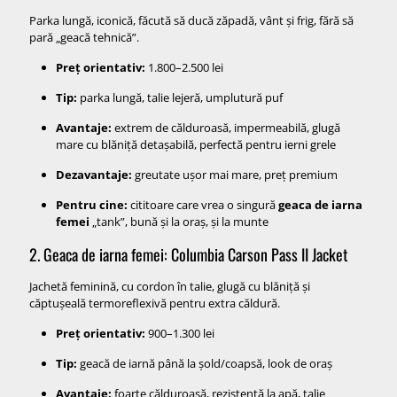
Parka lungă, iconică, făcută să ducă zăpadă, vânt și frig, fără să
pară „geacă tehnică”.
Preț orientativ:
1.800–2.500 lei
Tip:
parka lungă, talie lejeră, umplutură puf
Avantaje:
extrem de călduroasă, impermeabilă, glugă
mare cu blăniță detașabilă, perfectă pentru ierni grele
Dezavantaje:
greutate ușor mai mare, preț premium
Pentru cine:
cititoare care vrea o singură
geaca de iarna
femei
„tank”, bună și la oraș, și la munte
2. Geaca de iarna femei: Columbia Carson Pass II Jacket
Jachetă feminină, cu cordon în talie, glugă cu blăniță și
căptușeală termoreflexivă pentru extra căldură.
Preț orientativ:
900–1.300 lei
Tip:
geacă de iarnă până la șold/coapsă, look de oraș
Avantaje:
foarte călduroasă, rezistentă la apă, talie