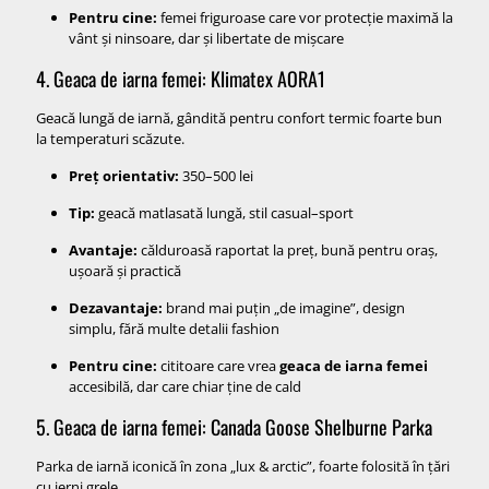
Pentru cine:
femei friguroase care vor protecție maximă la
vânt și ninsoare, dar și libertate de mișcare
4. Geaca de iarna femei: Klimatex AORA1
Geacă lungă de iarnă, gândită pentru confort termic foarte bun
la temperaturi scăzute.
Preț orientativ:
350–500 lei
Tip:
geacă matlasată lungă, stil casual–sport
Avantaje:
călduroasă raportat la preț, bună pentru oraș,
ușoară și practică
Dezavantaje:
brand mai puțin „de imagine”, design
simplu, fără multe detalii fashion
Pentru cine:
cititoare care vrea
geaca de iarna femei
accesibilă, dar care chiar ține de cald
5. Geaca de iarna femei: Canada Goose Shelburne Parka
Parka de iarnă iconică în zona „lux & arctic”, foarte folosită în țări
cu ierni grele.