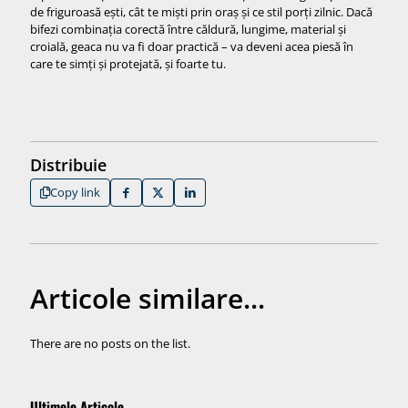
de friguroasă ești, cât te miști prin oraș și ce stil porți zilnic. Dacă
bifezi combinația corectă între căldură, lungime, material și
croială, geaca nu va fi doar practică – va deveni acea piesă în
care te simți și protejată, și foarte tu.
Distribuie
Copy link
Articole similare...
There are no posts on the list.
Ultimele Articole