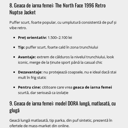
8. Geaca de iarna femei: The North Face 1996 Retro
Nuptse Jacket
Puffer scurt, foarte popular, cu umplutură consistentă de puf și
vibe retro.
Preț orientativ:
1.500–2.100 lei
Tip:
puffer scurt, foarte cald în zona trunchiului
Avantaje:
extrem de călduros la nivelul trunchiului, look
iconic, merge de la ținute sport până la casual chic
Dezavantaje:
nu protejează coapsele, nu e ideal dacă stai
mult în frig static
Pentru cine:
cititoare care vrea
geaca de iarna femei
scurtă, dar serioasă ca izolație
9. Geaca de iarna femei: model DORA lungă, matlasată, cu
glugă
Geacă lungă matlasată, tip parka, din puf sintetic, prezentă în
ofertele de mass-market din online.