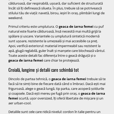
călduroasă, dar respirabilă, ușoară, dar suficient de structurată
încât să îți definească silueta. În plus, trebuie să se potrivească
stilului tău de viață: navetă, birou, ieșiri în oraș, plimbări lungi de
weekend.
Primul criteriu este umplutura. O
geaca de iarna femei
cu puf
natural este foarte călduroasă, însă necesită mai multă grijă la
spălare și uscare. Variantele cu umplutură sintetică modernă
sunt ușoare, rezistente la umezeală și mai accesibile ca preț.
Apoi, verifică exteriorul: material impermeabil sau rezistent la
apă, glugă reglabilă, guler înalt și manșete care blochează vântul.
Toate aceste detalii fac diferența între o geacă drăguță și o
geaca de iarna femei
care chiar te protejează.
Croială, lungime și detalii care schimbă tot
Dincolo de partea tehnică, o
geaca de iarna femei
trebuie să te
facă să te simți bine de fiecare dată când o îmbraci. Dacă ești mai
friguroasă, alege o geacă lungă, tip parka, care acoperă șoldurile
și coapsele. Dacă ești mereu pe fugă prin oraș, o
geaca de iarna
femei
scurtă, ușor oversized, îți oferă libertate de mișcare și un
aer urban-cool.
Detaliile sunt cele care ridică nivelul: cordon în talie pentru un