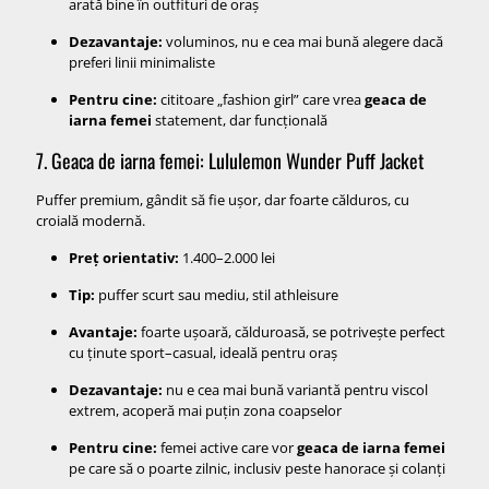
arată bine în outfituri de oraș
Dezavantaje:
voluminos, nu e cea mai bună alegere dacă
preferi linii minimaliste
Pentru cine:
cititoare „fashion girl” care vrea
geaca de
iarna femei
statement, dar funcțională
7. Geaca de iarna femei: Lululemon Wunder Puff Jacket
Puffer premium, gândit să fie ușor, dar foarte călduros, cu
croială modernă.
Preț orientativ:
1.400–2.000 lei
Tip:
puffer scurt sau mediu, stil athleisure
Avantaje:
foarte ușoară, călduroasă, se potrivește perfect
cu ținute sport–casual, ideală pentru oraș
Dezavantaje:
nu e cea mai bună variantă pentru viscol
extrem, acoperă mai puțin zona coapselor
Pentru cine:
femei active care vor
geaca de iarna femei
pe care să o poarte zilnic, inclusiv peste hanorace și colanți