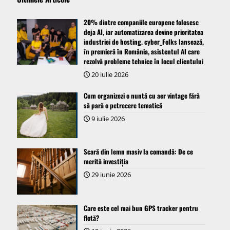
20% dintre companiile europene folosesc
deja AI, iar automatizarea devine prioritatea
industriei de hosting. cyber_Folks lansează,
ȋn premieră ȋn România, asistentul AI care
rezolvă probleme tehnice în locul clientului
20 iulie 2026
Cum organizezi o nuntă cu aer vintage fără
să pară o petrecere tematică
9 iulie 2026
Scară din lemn masiv la comandă: De ce
merită investiția
29 iunie 2026
Care este cel mai bun GPS tracker pentru
flotă?