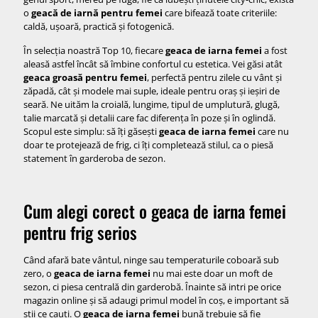
o
geacă de iarnă pentru femei
care bifează toate criteriile:
4. Geaca de iarna femei: Klimatex AORA1
caldă, ușoară, practică și fotogenică.
5. Geaca de iarna femei: Canada Goose Shelburne Parka
În selecția noastră Top 10, fiecare
geaca de iarna femei
a fost
6. Geaca de iarna femei: Aritzia The Super Puff
aleasă astfel încât să îmbine confortul cu estetica. Vei găsi atât
geaca groasă pentru femei
, perfectă pentru zilele cu vânt și
7. Geaca de iarna femei: Lululemon Wunder Puff Jacket
zăpadă, cât și modele mai suple, ideale pentru oraș și ieșiri de
8. Geaca de iarna femei: The North Face 1996 Retro
seară. Ne uităm la croială, lungime, tipul de umplutură, glugă,
Nuptse Jacket
talie marcată și detalii care fac diferența în poze și în oglindă.
Scopul este simplu: să îți găsești
geaca de iarna femei
care nu
9. Geaca de iarna femei: model DORA lungă, matlasată, cu
doar te protejează de frig, ci îți completează stilul, ca o piesă
glugă
statement în garderoba de sezon.
10. Geaca de iarna femei: puffer lung generic outdoor
(Decathlon / Columbia style)
Cum alegi corect o geaca de iarna femei
pentru frig serios
Când afară bate vântul, ninge sau temperaturile coboară sub
zero, o
geaca de iarna femei
nu mai este doar un moft de
sezon, ci piesa centrală din garderobă. Înainte să intri pe orice
magazin online și să adaugi primul model în coș, e important să
știi ce cauți. O
geaca de iarna femei
bună trebuie să fie