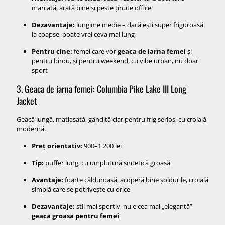
marcată, arată bine și peste ținute office
Dezavantaje:
lungime medie – dacă ești super friguroasă
la coapse, poate vrei ceva mai lung
Pentru cine:
femei care vor
geaca de iarna femei
și
pentru birou, și pentru weekend, cu vibe urban, nu doar
sport
3. Geaca de iarna femei: Columbia Pike Lake III Long
Jacket
Geacă lungă, matlasată, gândită clar pentru frig serios, cu croială
modernă.
Preț orientativ:
900–1.200 lei
Tip:
puffer lung, cu umplutură sintetică groasă
Avantaje:
foarte călduroasă, acoperă bine șoldurile, croială
simplă care se potrivește cu orice
Dezavantaje:
stil mai sportiv, nu e cea mai „elegantă”
geaca groasa pentru femei