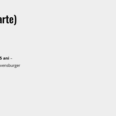
arte)
5 ani
–
Ravensburger