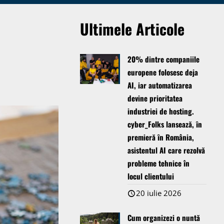
Ultimele Articole
20% dintre companiile
europene folosesc deja
AI, iar automatizarea
devine prioritatea
industriei de hosting.
cyber_Folks lansează, ȋn
premieră ȋn România,
asistentul AI care rezolvă
probleme tehnice în
locul clientului
20 iulie 2026
Cum organizezi o nuntă