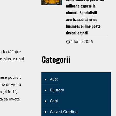
milioane expuse la
atacuri. Specialiștii
avertizează că orice
business online poate
deveni o țintă
4 iunie 2026
rfectă între
Categorii
În plus, e unul
iese potrivit
Auto
nume dezvoltă
Bijuterii
u „4 în 1”,
tă să învețe,
Carti
Casa si Gradina