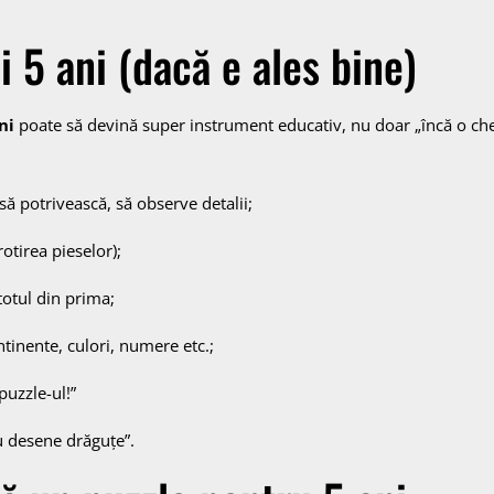
i 5 ani (dacă e ales bine)
ni
poate să devină super instrument educativ, nu doar „încă o che
să potrivească, să observe detalii;
otirea pieselor);
totul din prima;
tinente, culori, numere etc.;
puzzle-ul!”
cu desene drăguțe”.