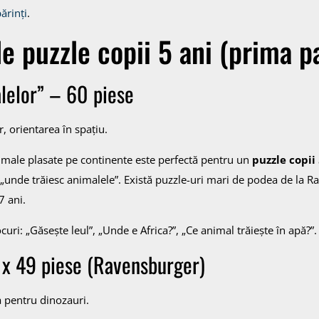
părinți
.
e puzzle copii 5 ani (prima p
lelor” – 60 piese
 orientarea în spațiu.
male plasate pe continente este perfectă pentru un
puzzle copii 
ă „unde trăiesc animalele”. Există puzzle-uri mari de podea de la 
7 ani.
curi: „Găsește leul”, „Unde e Africa?”, „Ce animal trăiește în apă?”.
3 x 49 piese (Ravensburger)
a pentru dinozauri.