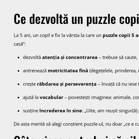
Ce dezvoltă un puzzle copi
La 5 ani, un copil e fix la vârsta la care un
puzzle copii 5 a
casă”:
dezvoltă
atenția și concentrarea
– trebuie să caute, 
antrenează
motricitatea fină
(degețelele, prinderea, r
crește
răbdarea și perseverența
– învață că nu iese 
ajută la
vocabular
– povestești imaginea: animale, con
susține
încrederea în sine
: „Uite, am reușit singur(ă) 
De asta merită să alegi conștient puzzle-ul, nu doar „ce e 