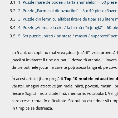
1. Puzzle mare de podea „Harta animalelor” – 60 piese
2. Puzzle „Farmecul dinozaurilor” – 3 x 49 piese (Raven
3. Puzzle din lemn cu alfabet (litere de tipar sau litere 
4. Puzzle „Animale la circ / la fermă / în junglă” – 60 pi
5. Set puzzle „pirați / prințese / mașini / supereroi” pen
6. Puzzle „Harta lumii pentru copii” – 100 piese
La 5 ani, un copil nu mai vrea „doar jucării”, vrea provocăr
7. Puzzle cu numere și operații simple
joacă și învățare: îl ține ocupat, îi dezvoltă atenția, îl înva
8. Puzzle „4 în 1” cu dificultate crescătoare
dintre puținele jocuri la care te poți așeza lângă el, pe covo
9. Puzzle din lemn tip „montessori” – forme, culori, log
10. Puzzle „scene din povești” – 60–100 piese
În acest articol ți-am pregătit
Top 10 modele educative de
vârstei, imagini atractive (animale, hărți, povești, mașini, 
Cum alegi un puzzle copii 5 ani care chiar va fi folosit
fiecare (logică, motricitate fină, memorie, vocabular). Vei gă
Concluzie – puzzle-ul potrivit la 5 ani e mai mult decât o 
care cresc treptat în dificultate. Scopul nu este doar să umpl
în timp ce se distrează.