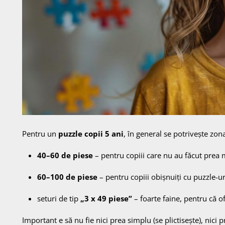
Pentru un
puzzle copii 5 ani
, în general se potrivește zon
40–60 de piese
– pentru copiii care nu au făcut prea
60–100 de piese
– pentru copiii obișnuiți cu puzzle-u
seturi de tip
„3 x 49 piese”
– foarte faine, pentru că of
Important e să nu fie nici prea simplu (se plictisește), nici p