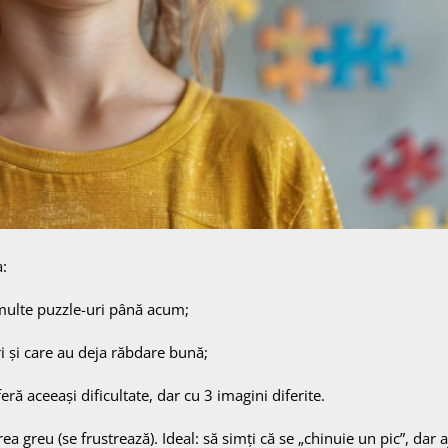
a:
 multe puzzle-uri până acum;
ri și care au deja răbdare bună;
eră aceeași dificultate, dar cu 3 imagini diferite.
rea greu (se frustrează). Ideal: să simți că se „chinuie un pic”, dar a