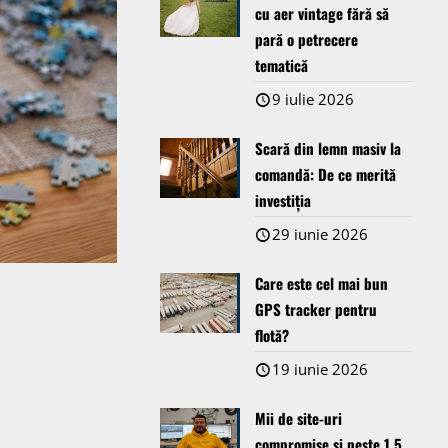
cu aer vintage fără să
pară o petrecere
tematică
9 iulie 2026
Scară din lemn masiv la
comandă: De ce merită
investiția
29 iunie 2026
Care este cel mai bun
GPS tracker pentru
flotă?
19 iunie 2026
Mii de site-uri
compromise și peste 1,5