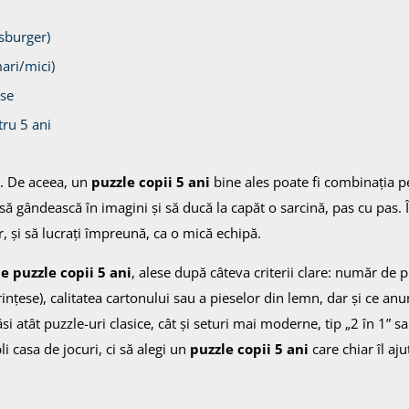
sburger)
mari/mici)
ese
tru 5 ani
i. De aceea, un
puzzle copii 5 ani
bine ales poate fi combinația pe
ță să gândească în imagini și să ducă la capăt o sarcină, pas cu pas. 
r, și să lucrați împreună, ca o mică echipă.
ică
 puzzle copii 5 ani
, alese după câteva criterii clare: număr de p
prințese), calitatea cartonului sau a pieselor din lemn, dar și ce a
si atât puzzle-uri clasice, cât și seturi mai moderne, tip „2 în 1” sa
poză frumoasă
i casa de jocuri, ci să alegi un
puzzle copii 5 ani
care chiar îl aju