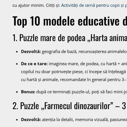
cu ajutor minim. Citiți și:
Activități de iarnă pentru copii și 
Top 10 modele educative d
1. Puzzle mare de podea „Harta anima
Dezvoltă:
geografia de bază, recunoașterea animalelor,
De ce e tare:
imaginea mare, de podea, cu hartă + ani
copilul nu doar potrivește piese, ci începe să înțeleag
cu hartă și animale, recomandate în general pentru 3–
Bonus:
după ce terminați puzzle-ul, poți să faci mini-jo
2. Puzzle „Farmecul dinozaurilor” – 
Dezvoltă:
atenția la detalii, memoria vizuală, pasiune