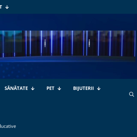
T
SĂNĂTATE
PET
BIJUTERII
ducative