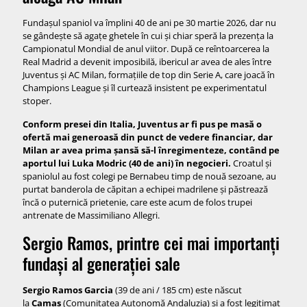
Fundașul spaniol va împlini 40 de ani pe 30 martie 2026, dar nu
se gândește să agațe ghetele în cui și chiar speră la prezența la
Campionatul Mondial de anul viitor. După ce reîntoarcerea la
Real Madrid a devenit imposibilă, ibericul ar avea de ales între
Juventus și AC Milan, formațiile de top din Serie A, care joacă în
Champions League și îl curtează insistent pe experimentatul
stoper.
Conform presei din Italia, Juventus ar fi pus pe masă o
ofertă mai generoasă din punct de vedere financiar, dar
Milan ar avea prima șansă să-l înregimenteze, contând pe
aportul lui
Luka Modric
(40 de ani) în negocieri.
Croatul și
spaniolul au fost colegi pe Bernabeu timp de nouă sezoane, au
purtat banderola de căpitan a echipei madrilene și păstrează
încă o puternică prietenie, care este acum de folos trupei
antrenate de Massimiliano Allegri.
Sergio Ramos, printre cei mai importanți
fundași al generației sale
Sergio Ramos Garcia
(39 de ani / 185 cm) este născut
la
Camas
(Comunitatea Autonomă Andaluzia) și a fost legitimat