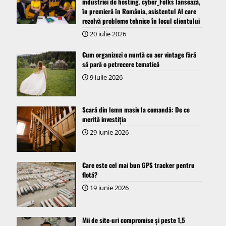
industriei de hosting. cyber_Folks lansează,
ȋn premieră ȋn România, asistentul AI care
rezolvă probleme tehnice în locul clientului
20 iulie 2026
Cum organizezi o nuntă cu aer vintage fără
să pară o petrecere tematică
9 iulie 2026
Scară din lemn masiv la comandă: De ce
merită investiția
29 iunie 2026
Care este cel mai bun GPS tracker pentru
flotă?
19 iunie 2026
Mii de site-uri compromise și peste 1,5