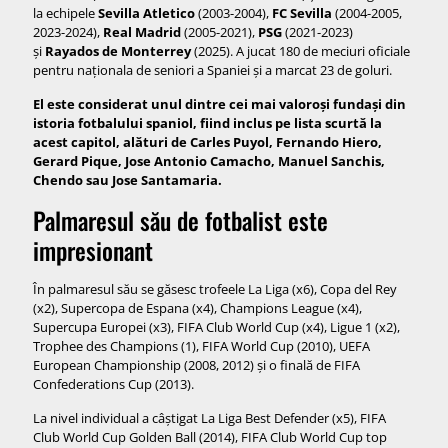
la echipele
Sevilla Atletico
(2003-2004),
FC Sevilla
(2004-2005,
2023-2024),
Real Madrid
(2005-2021),
PSG
(2021-2023)
și
Rayados de Monterrey
(2025). A jucat 180 de meciuri oficiale
pentru naționala de seniori a Spaniei și a marcat 23 de goluri.
El este considerat unul dintre cei mai valoroși fundași din
istoria fotbalului spaniol, fiind inclus pe lista scurtă la
acest capitol, alături de Carles Puyol, Fernando Hiero,
Gerard Pique, Jose Antonio Camacho, Manuel Sanchis,
Chendo sau Jose Santamaria.
Palmaresul său de fotbalist este
impresionant
În palmaresul său se găsesc trofeele La Liga (x6), Copa del Rey
(x2), Supercopa de Espana (x4), Champions League (x4),
Supercupa Europei (x3), FIFA Club World Cup (x4), Ligue 1 (x2),
Trophee des Champions (1), FIFA World Cup (2010), UEFA
European Championship (2008, 2012) și o finală de FIFA
Confederations Cup (2013).
La nivel individual a câștigat La Liga Best Defender (x5), FIFA
Club World Cup Golden Ball (2014), FIFA Club World Cup top