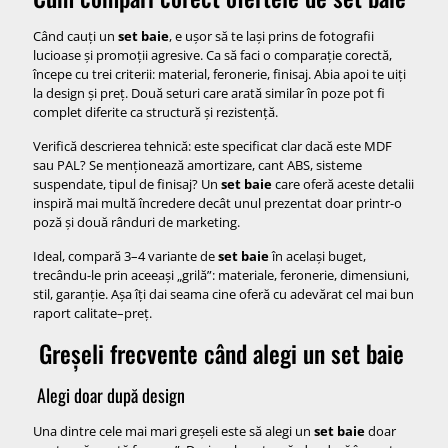
Când cauți un
set baie
, e ușor să te lași prins de fotografii
lucioase și promoții agresive. Ca să faci o comparație corectă,
începe cu trei criterii: material, feronerie, finisaj. Abia apoi te uiți
la design și preț. Două seturi care arată similar în poze pot fi
complet diferite ca structură și rezistență.
Verifică descrierea tehnică: este specificat clar dacă este MDF
sau PAL? Se menționează amortizare, cant ABS, sisteme
suspendate, tipul de finisaj? Un
set baie
care oferă aceste detalii
inspiră mai multă încredere decât unul prezentat doar printr-o
poză și două rânduri de marketing.
Ideal, compară 3–4 variante de
set baie
în același buget,
trecându-le prin aceeași „grilă”: materiale, feronerie, dimensiuni,
stil, garanție. Așa îți dai seama cine oferă cu adevărat cel mai bun
raport calitate–preț.
Greșeli frecvente când alegi un set baie
Alegi doar după design
Una dintre cele mai mari greșeli este să alegi un
set baie
doar