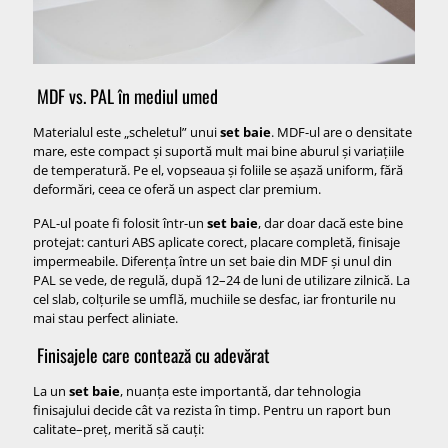
MDF vs. PAL în mediul umed
Materialul este „scheletul” unui
set baie
. MDF-ul are o densitate
mare, este compact și suportă mult mai bine aburul și variațiile
de temperatură. Pe el, vopseaua și foliile se așază uniform, fără
deformări, ceea ce oferă un aspect clar premium.
PAL-ul poate fi folosit într-un
set baie
, dar doar dacă este bine
protejat: canturi ABS aplicate corect, placare completă, finisaje
impermeabile. Diferența între un set baie din MDF și unul din
PAL se vede, de regulă, după 12–24 de luni de utilizare zilnică. La
cel slab, colțurile se umflă, muchiile se desfac, iar fronturile nu
mai stau perfect aliniate.
Finisajele care contează cu adevărat
La un
set baie
, nuanța este importantă, dar tehnologia
finisajului decide cât va rezista în timp. Pentru un raport bun
calitate–preț, merită să cauți: