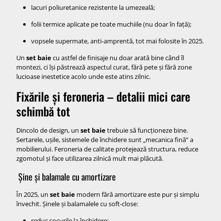
lacuri poliuretanice rezistente la umezeală;
folii termice aplicate pe toate muchiile (nu doar în față);
vopsele supermate, anti-amprentă, tot mai folosite în 2025.
Un
set baie
cu astfel de finisaje nu doar arată bine când îl
montezi, ci își păstrează aspectul curat, fără pete și fără zone
lucioase inestetice acolo unde este atins zilnic.
Fixările și feroneria – detalii mici care
schimbă tot
Dincolo de design, un
set baie
trebuie să funcționeze bine.
Sertarele, ușile, sistemele de închidere sunt „mecanica fină” a
mobilierului. Feroneria de calitate protejează structura, reduce
zgomotul și face utilizarea zilnică mult mai plăcută.
Șine și balamale cu amortizare
În 2025, un
set baie
modern fără amortizare este pur și simplu
învechit. Șinele și balamalele cu soft-close:
reduc șocurile la închidere;