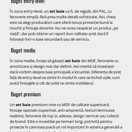
Buget entry-level
În zona entry-level, un
set baie
va fi, de regulă, din PAL, cu
feronerie simplă, fără prea multe detalii sofisticate. Aici, cheia
este să alegi producători care oferă totuși protecție bună la
muchii și finisaje decente. Nu vei avea neapărat un produs „pe
viață”, dar poți obține un raport bun calitate–preț dacă îl
folosești într-o baie secundară sau de serviciu.
Buget mediu
În zona medie, începi să găsești
set baie
din MDF, feronerie cu
amortizare și design mai clar definit. Aici merită să investești
dacă vorbim despre baia principală a locuinței. Diferența de preț
față de entry-level se simte în modul în care se închid ușile, cum
arată finisajele și cât de solid se simte mobilierul.
Buget premium
Un
set baie
premium vine cu MDF de calitate superioară,
finisaje speciale (supermat, anti-amprentă, texturi lemnoase
realiste), feronerie de top și, adesea, design semnat sau colecții
de brand. Este o investiție pe termen lung, potrivită pentru
proiecte în care baia joacă un rol important în estetica generală a