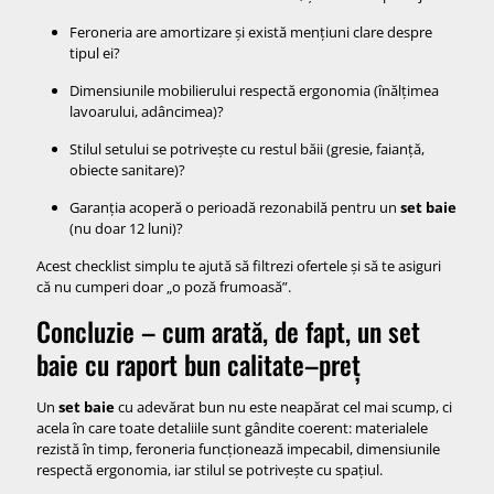
Feroneria are amortizare și există mențiuni clare despre
tipul ei?
Dimensiunile mobilierului respectă ergonomia (înălțimea
lavoarului, adâncimea)?
Stilul setului se potrivește cu restul băii (gresie, faianță,
obiecte sanitare)?
Garanția acoperă o perioadă rezonabilă pentru un
set baie
(nu doar 12 luni)?
Acest checklist simplu te ajută să filtrezi ofertele și să te asiguri
că nu cumperi doar „o poză frumoasă”.
Concluzie – cum arată, de fapt, un set
baie cu raport bun calitate–preț
Un
set baie
cu adevărat bun nu este neapărat cel mai scump, ci
acela în care toate detaliile sunt gândite coerent: materialele
rezistă în timp, feroneria funcționează impecabil, dimensiunile
respectă ergonomia, iar stilul se potrivește cu spațiul.