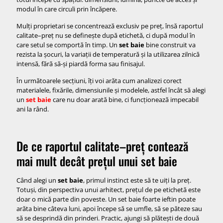
modul în care circuli prin încăpere.
Greșeli frecvente când alegi un set baie
Alegi doar după design
Mulți proprietari se concentrează exclusiv pe preț, însă raportul
calitate–preț nu se definește după etichetă, ci după modul în
H3: Ignori spațiul real
care setul se comportă în timp. Un
set baie
bine construit va
Nu ții cont de instalații
rezista la șocuri, la variații de temperatură și la utilizarea zilnică
intensă, fără să-și piardă forma sau finisajul.
Set baie pentru diferite bugete – ce poți aștepta realist
În următoarele secțiuni, îți voi arăta cum analizezi corect
Buget entry-level
materialele, fixările, dimensiunile și modelele, astfel încât să alegi
un
set baie
Buget mediu
care nu doar arată bine, ci funcționează impecabil
ani la rând.
Buget premium
Checklist înainte să cumperi un set baie
De ce raportul calitate–preț contează
Concluzie – cum arată, de fapt, un set baie cu raport bun
calitate–preț
mai mult decât prețul unui set baie
Când alegi un
set baie
, primul instinct este să te uiți la preț.
Totuși, din perspectiva unui arhitect, prețul de pe etichetă este
doar o mică parte din poveste. Un set baie foarte ieftin poate
arăta bine câteva luni, apoi începe să se umfle, să se păteze sau
să se desprindă din prinderi. Practic, ajungi să plătești de două