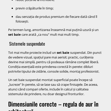
previn crăpăturile în timp;
dau senzația de produs premium de fiecare dată când îl
folosești.
Pe termen lung, amortizarea înseamnă mai puțină uzură și un
set baie
care arată „ca nou” mult mai mult timp.
Sistemele suspendate
Tot mai multe proiecte includ un
set baie
suspendat. Din punct
de vedere vizual, spațiul pare mai aerisit; practic, curățenia
devine mai simplă, pentru că podeaua rămâne complet liberă.
Condiția esențială este prinderea corectă în perete: dibluri
potrivite tipului de zidărie, console solide, montaj profesionist.
Un set baie suspendat montat superficial poate începe să
„lucreze” în perete, să se lase sau să crape finisajele. De aceea,
atunci când compari oferte, include în calcul și calitatea
sistemului de prindere, nu doar designul fronturilor.
Dimensiunile corecte – regula de aur în