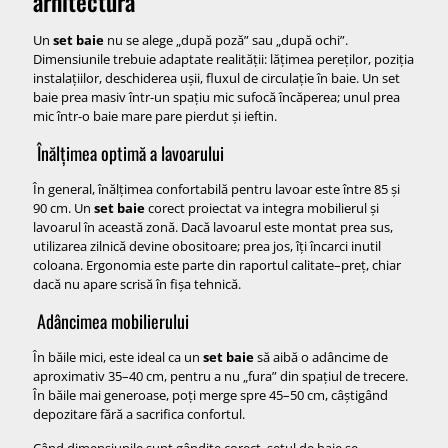
arhitectură
Un
set baie
nu se alege „după poză” sau „după ochi”.
Dimensiunile trebuie adaptate realității: lățimea pereților, poziția
instalațiilor, deschiderea ușii, fluxul de circulație în baie. Un set
baie prea masiv într-un spațiu mic sufocă încăperea; unul prea
mic într-o baie mare pare pierdut și ieftin.
Înălțimea optimă a lavoarului
În general, înălțimea confortabilă pentru lavoar este între 85 și
90 cm. Un
set baie
corect proiectat va integra mobilierul și
lavoarul în această zonă. Dacă lavoarul este montat prea sus,
utilizarea zilnică devine obositoare; prea jos, îți încarci inutil
coloana. Ergonomia este parte din raportul calitate–preț, chiar
dacă nu apare scrisă în fișa tehnică.
Adâncimea mobilierului
În băile mici, este ideal ca un
set baie
să aibă o adâncime de
aproximativ 35–40 cm, pentru a nu „fura” din spațiul de trecere.
În băile mai generoase, poți merge spre 45–50 cm, câștigând
depozitare fără a sacrifica confortul.
Când dimensiunile sunt gândite corect, setul de baie se