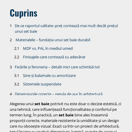
Cuprins
De ce raportul calitate–preț contează mai mult decât prețul
unui set baie
Materialele – fundația unui set baie durabil
MDF vs. PAL în mediul umed
Finisajele care contează cu adevărat
Fixările și feroneria – detalii mici care schimbă tot
Șine și balamale cu amortizare
Sistemele suspendate
Dimensiunile corecte – regula de aur în arhitectură
Înălțimea optimă a lavoarului
Alegerea unui
set baie
potrivit nu este doar o decizie estetică, ci
una tehnică, care influențează funcționalitatea și confortul pe
Adâncimea mobilierului
termen lung. În practică, un
set baie
bine ales înseamnă
proporții corecte, materiale rezistente la umiditate și un design
Modele de set baie – care se potrivește stilului tău
care nu obosește vizual. Exact ca într-un proiect de arhitectură,
Cum compari corect ofertele de set baie
totul începe cu spațiul: dimensiuni, lumină, puncte de acces și