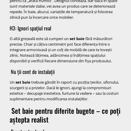
pentru că „arată frumos”. Designul contează, dar dacă în spate
sunt materiale slabe, vei avea un produs care se deteriorează
repede. În baie, aburul, variațiile de temperatură și folosirea
zilnică pun la încercare orice mobilier.
H3: Ignori spațiul real
O altă greșeală este să cumperi un
set baie
fără măsurători
precise. Chiar și câțiva centimetri pot face diferența între o
integrare armonioasă și un colț de mobilă de care te lovești
zilnic. Notează lățimea, adâncimea și înălțimea spațiului
disponibil și verifică fiecare dimensiune din fișa produsului.
Nu ții cont de instalații
Un
set baie
trebuie gândit în raport cu poziția țevilor, sifonului,
scurgerii și a prizelor. Dacă le ignori, ajungi la compromisuri
estetice – decupaje inestetice, furtune la vedere – sau la costuri
suplimentare pentru modificarea instalațiilor.
Set baie pentru diferite bugete – ce poți
aștepta realist