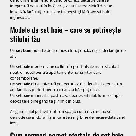
integrează natural în încăpere, iar utilizarea zilnică devine
intuitivă, fără colțuri de care te lovești și fără senzația de
înghesuială.
Modele de set baie – care se potrivește
stilului tău
Un
set baie
nu este doar o piesă funcțională, ci și o declarație de
stil.
Un set baie modern vine cu linii drepte, finisaje mate și culori
neutre – ideal pentru apartamente noi și interioare
contemporane.
Un set baie clasic mizează pe texturi calde, detalii discrete și un
aer familiar, perfect pentru case sau băi spațioase.
Un set baie minimalist păstrează doar esențialul: forme simple,
depozitare bine gândită și nimic în plus.
Alegând stilul potrivit, obții un spațiu coerent, care nu se
demodează în doi ani și în care te simți bine de fiecare dată când
intri.
Cum compari corect ofertele de set baie