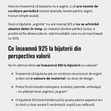
Asta nu înseamnă că bijuteria nu e argint, ci că
are nevoie de
curățare periodică
(soluții speciale, lavete pentru argint,
trucuri simple acasă).
Dacă o bijuterie „argintie” nu are marcaj 925 și
nu se schimbă
absolut deloc în timp
, iar metalul rămâne perfect lucios, e
posibil să fie altceva (de ex. oțel inoxidabil, care nu se marchează
cu 925).
Ce înseamnă 925 la bijuterii din
perspectiva valorii
Nu în ultimul rând,
ce înseamnă 925 la bijuterii
ca valoare?
Înseamnă că bijuteria are un conținut recunoscut de argint
și deci are
o valoare de material
, nu doar de design.
Prețul final include manopera, brandul, pietrele, ambalajul
– nu plătești doar argintul „la gram”.
O bijuterie 925 bine întreținută își poate păstra aspectul ani
la rând și chiar poate fi revândută, topită sau refăcută.