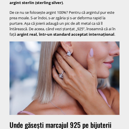
argint sterlin (sterling silver)
.
De ce nu se folosește argint 100%? Pentru că argintul pur este
prea moale. S-ar îndoi, s-ar zgâria și s-ar deforma rapid la
purtare. Așa că joierii adaugă un pic de alt metal ca să îl
întărească. De aceea, când vezi ștanțat „925”, înseamnă că ai în
față
argint real, într-un standard acceptat internațional
.
Unde găsești marcajul 925 pe bijuterii