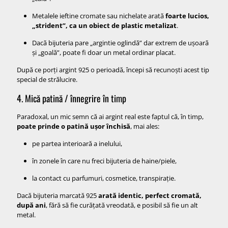
Metalele ieftine cromate sau nichelate arată
foarte lucios,
„strident”, ca un obiect de plastic metalizat
.
Dacă bijuteria pare „argintie oglindă” dar extrem de ușoară
și „goală”, poate fi doar un metal ordinar placat.
După ce porți argint 925 o perioadă, începi să recunoști acest tip
special de strălucire.
4. Mică patină / înnegrire în timp
Paradoxal, un mic semn că ai argint real este faptul că, în timp,
poate prinde o patină ușor închisă
, mai ales:
pe partea interioară a inelului,
în zonele în care nu freci bijuteria de haine/piele,
la contact cu parfumuri, cosmetice, transpirație.
Dacă bijuteria marcată 925
arată identic, perfect cromată,
după ani
, fără să fie curățată vreodată, e posibil să fie un alt
metal.