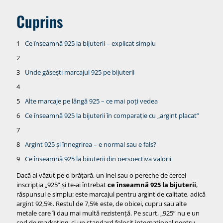
Cuprins
Ce înseamnă 925 la bijuterii – explicat simplu
Unde găsești marcajul 925 pe bijuterii
Alte marcaje pe lângă 925 – ce mai poți vedea
Ce înseamnă 925 la bijuterii în comparație cu „argint placat”
Argint 925 și înnegrirea – e normal sau e fals?
Ce înseamnă 925 la bijuterii din perspectiva valorii
Cum recunoști argintul 925 – trucuri simple pe care le poți
Dacă ai văzut pe o brățară, un inel sau o pereche de cercei
folosi
inscripția „925” și te-ai întrebat
ce înseamnă 925 la bijuterii
,
răspunsul e simplu: este marcajul pentru argint de calitate, adică
1. Verifică marcajul 925 (primul pas obligatoriu)
argint 92,5%. Restul de 7,5% este, de obicei, cupru sau alte
2. Testul cu magnetul
metale care îi dau mai multă rezistență. Pe scurt, „925” nu e un
cod de marketing, ci un standard folosit internațional pentru