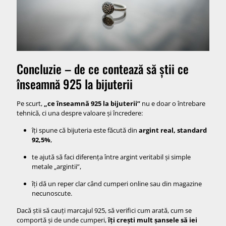
Concluzie – de ce contează să știi ce
înseamnă 925 la bijuterii
Pe scurt,
„ce înseamnă 925 la bijuterii”
nu e doar o întrebare
tehnică, ci una despre valoare și încredere:
îți spune că bijuteria este făcută din
argint real, standard
92,5%
,
te ajută să faci diferența între argint veritabil și simple
metale „argintii”,
îți dă un reper clar când cumperi online sau din magazine
necunoscute.
Dacă știi să cauți marcajul 925, să verifici cum arată, cum se
comportă și de unde cumperi,
îți crești mult șansele să iei