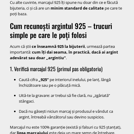
Cu alte cuvinte, marcajul 925 îți spune nu doar din ce e făcută
bijuteria, ci și că are un
minim standard de calitate
pe care te
poți baza.
Cum recunoști argintul 925 – trucuri
simple pe care le poți folosi
Acum că știi
ce înseamnă 925 la bijuterii
, urmează partea
importantă:
cum îți dai seama, în practică, dacă ai argint
adevărat sau doar „argintiu”
.
1. Verifică marcajul 925 (primul pas obligatoriu)
Caută cifra
„925”
pe interiorul inelului, pe lanț, lângă
închizătoare sau pe o plăcuță mică.
Uită-te la gravare: ar trebui să fie clară, nu „zgâriată”
stângaci.
Dacă nu găsești niciun marcaj și produsul e vândut ca
argint, întreabă vânzătorul sau devino suspicios.
Marcajul nu este 100% garanție (există și falsuri cu 925 ștanțat),
dar
lipsa marcajului
este deja un mare semn de întrebare.