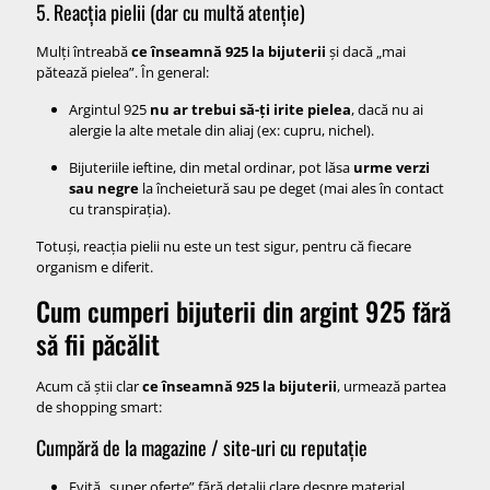
5. Reacția pielii (dar cu multă atenție)
Mulți întreabă
ce înseamnă 925 la bijuterii
și dacă „mai
pătează pielea”. În general:
Argintul 925
nu ar trebui să-ți irite pielea
, dacă nu ai
alergie la alte metale din aliaj (ex: cupru, nichel).
Bijuteriile ieftine, din metal ordinar, pot lăsa
urme verzi
sau negre
la încheietură sau pe deget (mai ales în contact
cu transpirația).
Totuși, reacția pielii nu este un test sigur, pentru că fiecare
organism e diferit.
Cum cumperi bijuterii din argint 925 fără
să fii păcălit
Acum că știi clar
ce înseamnă 925 la bijuterii
, urmează partea
de shopping smart:
Cumpără de la magazine / site-uri cu reputație
Evită „super oferte” fără detalii clare despre material.