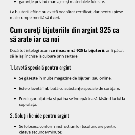
garanție privind marcajele și materialele folosite.
La bijuterii ieftine nu există neapărat certificat, dar pentru piese
mai scumpe merită să îl ceri.
Cum cureți bijuteriile din argint 925 ca
să arate iar ca noi
Dacă tot înțelegi acum
ce înseamnă 925 la bijuterii
, ar fi păcat
să le lași închise la culoare prin sertare
1. Lavetă specială pentru argint
Se găsește în multe magazine de bijuterii sau online.
Este o lavetă îmbibată cu substanțe speciale de curățare.
Freci ușor bijuteria și patina se îndepărtează, lăsând luciul la
suprafață.
2. Soluții lichide pentru argint
Se folosesc conform instrucțiunilor (scufundare pentru
câteva secunde/minute).