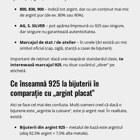
800, 830, 900
– indică tot argint, dar cu un conținut mai mic
de argint pur (de ex. 80% sau 90%).
AG, S, SILVER
– pot apărea împreună cu 925 sau singure,
dar singure nu garantează autenticitatea.
Marcajul de stat / de atelier
– în unele țări există un mic
simbol oficial (cap, siglă, ștanță a casei de bijuterii).
Important de reținut: dacă vrei neapărat standardul clasic,
te
interesează marcajul 925
, nu doar cuvântul „silver” pe
etichetă.
Ce înseamnă 925 la bijuterii în
comparație cu „argint placat”
Aici se face cel mai des confuzia. Mulți oameni cred că dacă o
bijuterie este „argintie la culoare”, este și argint real. În realitate,
există:
Bijuterii din argint 925
– metalul de bază este argintul
(aliaj 92,5% argint + 7,5% alte metale).