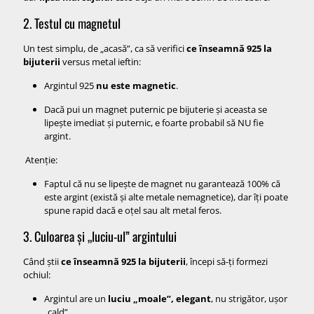
2. Testul cu magnetul
Un test simplu, de „acasă”, ca să verifici
ce înseamnă 925 la
bijuterii
versus metal ieftin:
Argintul 925
nu este magnetic
.
Dacă pui un magnet puternic pe bijuterie și aceasta se
lipește imediat și puternic, e foarte probabil să NU fie
argint.
Atenție:
Faptul că nu se lipește de magnet nu garantează 100% că
este argint (există și alte metale nemagnetice), dar îți poate
spune rapid dacă e oțel sau alt metal feros.
3. Culoarea și „luciu-ul” argintului
Când știi
ce înseamnă 925 la bijuterii
, începi să-ți formezi
ochiul:
Argintul are un
luciu „moale”, elegant
, nu strigător, ușor
„cald”.