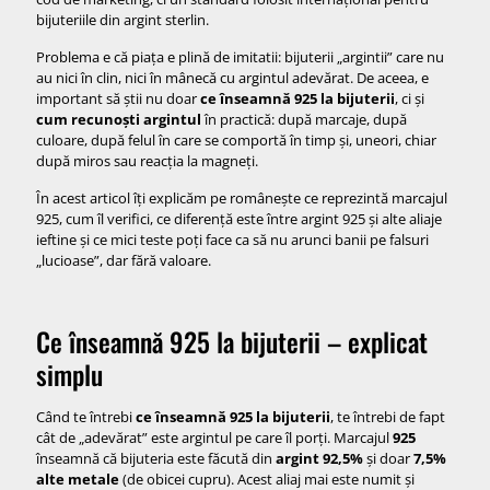
3. Culoarea și „luciu-ul” argintului
bijuteriile din argint sterlin.
4. Mică patină / înnegrire în timp
Problema e că piața e plină de imitatii: bijuterii „argintii” care nu
5. Reacția pielii (dar cu multă atenție)
au nici în clin, nici în mânecă cu argintul adevărat. De aceea, e
important să știi nu doar
ce înseamnă 925 la bijuterii
, ci și
Cum cumperi bijuterii din argint 925 fără să fii păcălit
cum recunoști argintul
în practică: după marcaje, după
Cumpără de la magazine / site-uri cu reputație
culoare, după felul în care se comportă în timp și, uneori, chiar
după miros sau reacția la magneți.
Caută informații clare în descriere
În acest articol îți explicăm pe românește ce reprezintă marcajul
Întreabă de certificat sau garanție
925, cum îl verifici, ce diferență este între argint 925 și alte aliaje
ieftine și ce mici teste poți face ca să nu arunci banii pe falsuri
Cum cureți bijuteriile din argint 925 ca să arate iar ca noi
„lucioase”, dar fără valoare.
1. Lavetă specială pentru argint
2. Soluții lichide pentru argint
Ce înseamnă 925 la bijuterii – explicat
3. Truc simplu acasă (variantă blândă)
simplu
Concluzie – de ce contează să știi ce înseamnă 925 la bijuterii
Când te întrebi
ce înseamnă 925 la bijuterii
, te întrebi de fapt
cât de „adevărat” este argintul pe care îl porți. Marcajul
925
înseamnă că bijuteria este făcută din
argint 92,5%
și doar
7,5%
alte metale
(de obicei cupru). Acest aliaj mai este numit și