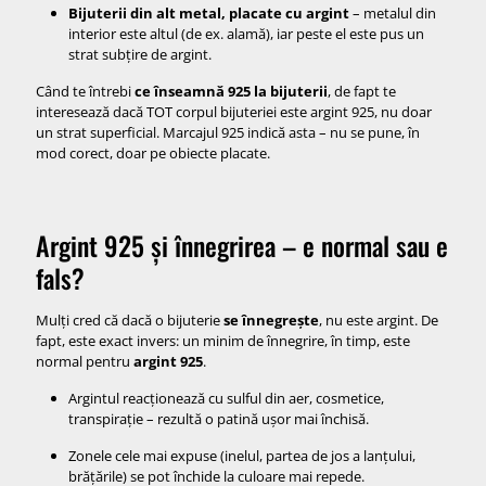
Bijuterii din alt metal, placate cu argint
– metalul din
interior este altul (de ex. alamă), iar peste el este pus un
strat subțire de argint.
Când te întrebi
ce înseamnă 925 la bijuterii
, de fapt te
interesează dacă TOT corpul bijuteriei este argint 925, nu doar
un strat superficial. Marcajul 925 indică asta – nu se pune, în
mod corect, doar pe obiecte placate.
Argint 925 și înnegrirea – e normal sau e
fals?
Mulți cred că dacă o bijuterie
se înnegrește
, nu este argint. De
fapt, este exact invers: un minim de înnegrire, în timp, este
normal pentru
argint 925
.
Argintul reacționează cu sulful din aer, cosmetice,
transpirație – rezultă o patină ușor mai închisă.
Zonele cele mai expuse (inelul, partea de jos a lanțului,
brățările) se pot închide la culoare mai repede.