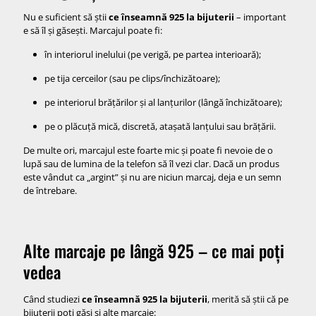
Nu e suficient să știi
ce înseamnă 925 la bijuterii
– important
e să îl și găsești. Marcajul poate fi:
în interiorul inelului (pe verigă, pe partea interioară);
pe tija cerceilor (sau pe clips/închizătoare);
pe interiorul brățărilor și al lanțurilor (lângă închizătoare);
pe o plăcuță mică, discretă, atașată lanțului sau brățării.
De multe ori, marcajul este foarte mic și poate fi nevoie de o
lupă sau de lumina de la telefon să îl vezi clar. Dacă un produs
este vândut ca „argint” și nu are niciun marcaj, deja e un semn
de întrebare.
Alte marcaje pe lângă 925 – ce mai poți
vedea
Când studiezi
ce înseamnă 925 la bijuterii
, merită să știi că pe
bijuterii poți găsi și alte marcaje: