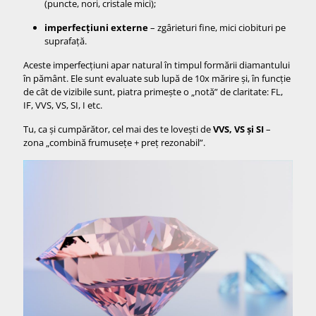
(puncte, nori, cristale mici);
imperfecțiuni externe
– zgârieturi fine, mici ciobituri pe
suprafață.
Aceste imperfecțiuni apar natural în timpul formării diamantului
în pământ. Ele sunt evaluate sub lupă de 10x mărire și, în funcție
de cât de vizibile sunt, piatra primește o „notă” de claritate: FL,
IF, VVS, VS, SI, I etc.
Tu, ca și cumpărător, cel mai des te lovești de
VVS, VS și SI
–
zona „combină frumusețe + preț rezonabil”.