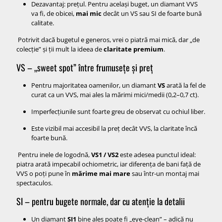
Dezavantaj: prețul. Pentru același buget, un diamant VVS
va fi, de obicei,
mai mic
decât un VS sau SI de foarte bună
calitate.
Potrivit dacă bugetul e generos, vrei o piatră mai mică, dar „de
colecție” și ții mult la ideea de
claritate premium
.
VS – „sweet spot” între frumusețe și preț
Pentru majoritatea oamenilor, un diamant
VS
arată la fel de
curat ca un VVS, mai ales la mărimi mici/medii (0,2–0,7 ct).
Imperfecțiunile sunt foarte greu de observat cu ochiul liber.
Este vizibil mai accesibil la preț decât VVS, la claritate încă
foarte bună.
Pentru inele de logodnă,
VS1 / VS2
este adesea punctul ideal:
piatra arată impecabil ochiometric, iar diferența de bani față de
VVS o poți pune în
mărime mai mare
sau într-un montaj mai
spectaculos.
SI – pentru bugete normale, dar cu atenție la detalii
Un diamant
SI1
bine ales poate fi „eye-clean” – adică nu