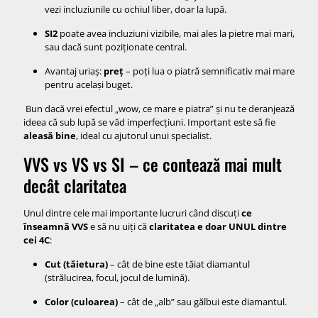
vezi incluziunile cu ochiul liber, doar la lupă.
SI2
poate avea incluziuni vizibile, mai ales la pietre mai mari,
sau dacă sunt poziționate central.
Avantaj uriaș:
preț
– poți lua o piatră semnificativ mai mare
pentru același buget.
Bun dacă vrei efectul „wow, ce mare e piatra” și nu te deranjează
ideea că sub lupă se văd imperfecțiuni. Important este să fie
aleasă bine
, ideal cu ajutorul unui specialist.
VVS vs VS vs SI – ce contează mai mult
decât claritatea
Unul dintre cele mai importante lucruri când discuți
ce
înseamnă VVS
e să nu uiți că
claritatea e doar UNUL dintre
cei 4C
:
Cut (tăietura)
– cât de bine este tăiat diamantul
(strălucirea, focul, jocul de lumină).
Color (culoarea)
– cât de „alb” sau gălbui este diamantul.