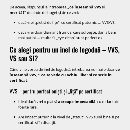
De aceea, răspunsul la întrebarea
„ce înseamnă VVS și
merită?”
depinde de buget și de ce vrei:
dacă vrei „pietră de fițe”, cu certificat puternic → VVS/VS;
dacă vrei doar diamant frumos, care sclipește, dar la bani
mai puțini → multe SI „eye-clean” sunt perfect ok.
Ce alegi pentru un inel de logodnă – VVS,
VS sau SI?
Când vine vorba de inel de logodnă, întrebarea nu mai e doar
ce
înseamnă VVS
, ci
ce se vede cu ochiul liber și ce scrie în
certificat
.
VVS – pentru perfecționiști și „fiță” pe certificat
Ideal dacă vrei o piatră
aproape impecabilă
, cu o claritate
foarte rară.
Are impact puternic la nivel de „statut”: VVS sună bine și pe
certificat, și în discuții.