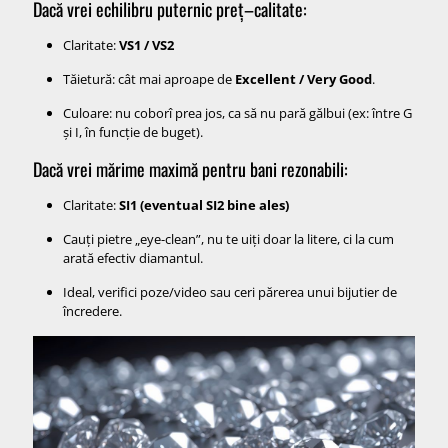
Dacă vrei echilibru puternic preț–calitate:
Claritate:
VS1 / VS2
Tăietură: cât mai aproape de
Excellent / Very Good
.
Culoare: nu coborî prea jos, ca să nu pară gălbui (ex: între G
și I, în funcție de buget).
Dacă vrei mărime maximă pentru bani rezonabili:
Claritate:
SI1 (eventual SI2 bine ales)
Cauți pietre „eye-clean”, nu te uiți doar la litere, ci la cum
arată efectiv diamantul.
Ideal, verifici poze/video sau ceri părerea unui bijutier de
încredere.