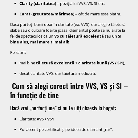
Clarity (claritatea)
– poziția lui VVS, VS, SI etc.
Carat (greutatea/mărimea)
– cât de mare este piatra.
Dacă pui toți banii doar în claritate (ex: VVS), dar alegi o tăietură
slabă sau o culoare foarte joasă, diamantul poate să nu arate la
fel de spectaculos ca un
VS cu tăietură excelentă
sau un
SI
bine ales, mai mare și mai alb
.
Pe scurt:
mai bine
tăietură excelentă + claritate bună (VS / SI1)
,
decât claritate VVS, dar tăietură mediocră.
Cum să alegi corect între VVS, VS și SI –
în funcție de tine
Dacă vrei „perfecțiune” și nu te uiți obsesiv la buget:
Claritate:
VVS / VS1
Pui accent pe certificat și pe ideea de diamant „rar”.