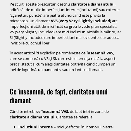
Dacă vrei echilibru puternic preț–calitate:
Pe scurt, aceste prescurtări descriu
claritatea diamantului
,
adică cât de multe imperfecțiuni interne (incluziuni) sau externe
Dacă vrei mărime maximă pentru bani rezonabili:
(zgârieturi, puncte) are piatra atunci când este privită la
microscop. Un diamant
VVS (Very Very Slightly Included)
are
Concluzie – ce înseamnă VVS cu adevărat pentru tine
imperfecțiuni atât de mici încât cu greu le vede și un specialist.
VS (Very Slightly Included) are mici incluziuni vizibile la mărire, iar
SI (Slightly Included) are imperfecțiuni mai evidente, dar adesea
invizibile cu ochiul liber.
În acest articol îți explicăm pe românește
ce înseamnă VVS
,
cum se compară cu VS și SI, care este diferența reală la aspect,
preț și statut și cum alegi claritatea potrivită când cumperi un
inel de logodnă, un pandantiv sau un lanț cu diamant.
Ce înseamnă, de fapt, claritatea unui
diamant
Când te întrebi
ce înseamnă VVS
, de fapt intri în zona de
claritate a diamantului
. Claritatea se referă la:
incluziuni interne
– mici „defecte” în interiorul pietrei