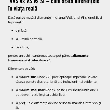
VVS vs VS vs SI – cum arată diferențele
în viața reală
Dacă pui pe masă 3 diamante mici, unul
VVS
, unul
VS
și unul
SI
, și
le privești:
din față,
la lumină normală,
fără lupă,
pentru un ochi neantrenat toate pot părea
„diamante
frumoase și strălucitoare”
.
Diferențele se văd:
la
mărire 10x
, unde VVS pare aproape impecabil, VS are
câteva puncte discrete, iar SI are incluziuni mai evidente;
la
mărimi mai mari
(de ex. peste 1 ct): inclusiunile din SI
pot deveni vizibile și cu ochiul liber;
la
preț
– aici diferența devine serioasă, mai ales între VVS și
SI.