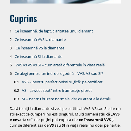
Cuprins
Ce înseamnă, de fapt, claritatea unui diamant
Ce înseamnă VVS la diamante
Ce înseamnă VS la diamante
Ce înseamnă SI la diamante
VVS vs VS vs SI – cum arată diferențele în viața reală
Ce alegi pentru un inel de logodnă – VVS, VS sau SI?
VVS – pentru perfecționiști și „fiță” pe certificat
VS – „sweet spot” între frumusețe și preț
SI – pentru bugete normale, dar cu atenție la detalii
Dacă te uiți la diamante și vezi pe certificat VVS, VS sau SI, dar nu
VVS vs VS vs SI – ce contează mai mult decât claritatea
știi exact ce cumperi, nu ești singurul. Mulți oameni știu că
„VVS
Cum să alegi corect între VVS, VS și SI – în funcție de tine
e ceva tare”
, dar puțini pot explica clar
ce înseamnă VVS
și
cum se diferențiază de
VS
sau
SI
în viața reală, nu doar pe hârtie.
Dacă vrei „perfecțiune” și nu te uiți obsesiv la buget: