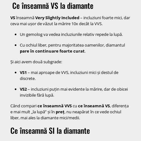
Ce înseamnă VS la diamante
VS
înseamnă
Very Slightly Included
– incluziuni foarte mici, dar
ceva mai ușor de văzut la mărire 10x decât la VVS.
Un gemolog va vedea incluziunile relativ repede la lupă.
Cu ochiul liber, pentru majoritatea oamenilor, diamantul
pare în continuare foarte curat
.
Și aici avem două subgrade:
VS1
– mai aproape de VVS, incluziuni mici și destul de
discrete.
VS2
– incluziuni puțin mai evidente la mărire, dar de obicei
invizibile fără lupă.
Când compari
ce înseamnă VVS
cu
ce înseamnă VS
, diferența
e mai mult „la lupă” și în
preț
, nu neapărat în ce vede ochiul
liber, mai ales la diamante mici/medii.
Ce înseamnă SI la diamante