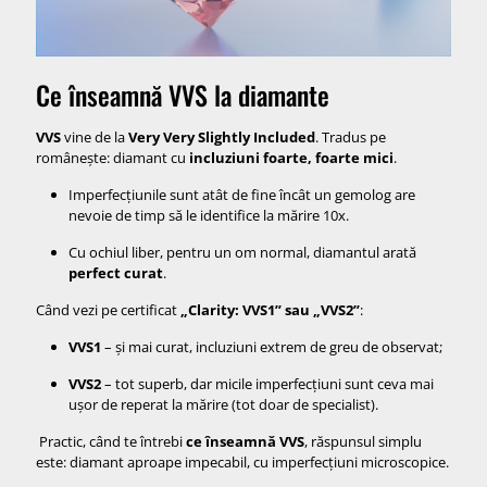
Ce înseamnă VVS la diamante
VVS
vine de la
Very Very Slightly Included
. Tradus pe
românește: diamant cu
incluziuni foarte, foarte mici
.
Imperfecțiunile sunt atât de fine încât un gemolog are
nevoie de timp să le identifice la mărire 10x.
Cu ochiul liber, pentru un om normal, diamantul arată
perfect curat
.
Când vezi pe certificat
„Clarity: VVS1” sau „VVS2”
:
VVS1
– și mai curat, incluziuni extrem de greu de observat;
VVS2
– tot superb, dar micile imperfecțiuni sunt ceva mai
ușor de reperat la mărire (tot doar de specialist).
Practic, când te întrebi
ce înseamnă VVS
, răspunsul simplu
este: diamant aproape impecabil, cu imperfecțiuni microscopice.