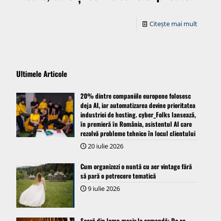
Citește mai mult
Ultimele Articole
20% dintre companiile europene folosesc
deja AI, iar automatizarea devine prioritatea
industriei de hosting. cyber_Folks lansează,
ȋn premieră ȋn România, asistentul AI care
rezolvă probleme tehnice în locul clientului
20 iulie 2026
Cum organizezi o nuntă cu aer vintage fără
să pară o petrecere tematică
9 iulie 2026
Scară din lemn masiv la comandă: De ce