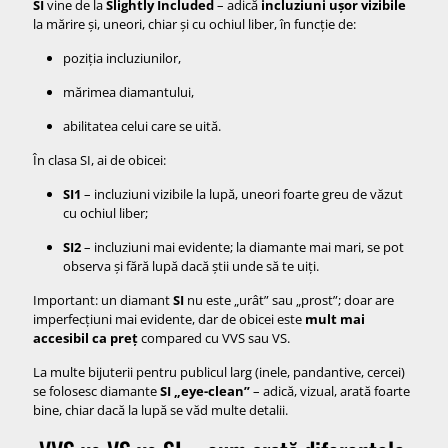
SI
vine de la
Slightly Included
– adică
incluziuni ușor vizibile
la mărire și, uneori, chiar și cu ochiul liber, în funcție de:
poziția incluziunilor,
mărimea diamantului,
abilitatea celui care se uită.
În clasa SI, ai de obicei:
SI1
– incluziuni vizibile la lupă, uneori foarte greu de văzut
cu ochiul liber;
SI2
– incluziuni mai evidente; la diamante mai mari, se pot
observa și fără lupă dacă știi unde să te uiți.
Important: un diamant
SI
nu este „urât” sau „prost”; doar are
imperfecțiuni mai evidente, dar de obicei este
mult mai
accesibil ca preț
compared cu VVS sau VS.
La multe bijuterii pentru publicul larg (inele, pandantive, cercei)
se folosesc diamante
SI „eye-clean”
– adică, vizual, arată foarte
bine, chiar dacă la lupă se văd multe detalii.